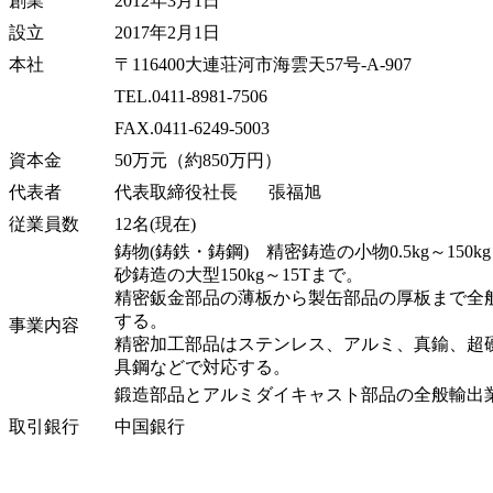
創業
2012年3月1日
設立
2017年2月1日
本社
〒116400大連荘河市海雲天57号-A-907
TEL.0411-8981-7506
FAX.0411-6249-5003
資本金
50万元（約850万円）
代表者
代表取締役社長 張福旭
従業員数
12名(現在)
鋳物
(
鋳鉄・鋳鋼
) 精密鋳造の小物
0.5kg～150
砂鋳造の大型150kg～15Tまで。
精密鈑金部品の薄板から製缶部品の厚板まで全
する。
事業内容
精密加工部品はステンレス、アルミ、真鍮、超
具鋼などで対応する。
鍛造部品とアルミダイキャスト部品の全般輸出
取引銀行
中国銀行