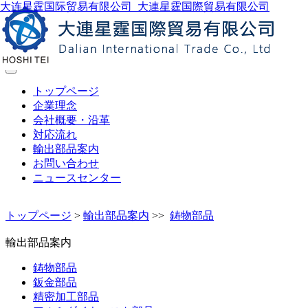
大连星霆国际贸易有限公司_大連星霆国際貿易有限公司
製品検索
トップページ
企業理念
会社概要・沿革
対応流れ
輸出部品案内
お問い合わせ
ニュースセンター
トップページ
>
輸出部品案内
>>
鋳物部品
輸出部品案内
鋳物部品
鈑金部品
精密加工部品